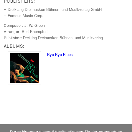
PUBLISHERS:
Dreiklang-Dreimasken Bühnen- und Musikverlag GmbH
Famous Music Corp.
J. W. Green
Composer:
Bert Kaempfert
Arranger:
Dreiklag-Dreimasken Bühnen- und Musikverlag
Publisher:
ALBUMS:
Bye Bye Blues
Main menu
Home
Skip to primary
Skip to secondary
News
Discography
Durch Nutzung dieser Website stimmen Sie der Verwendung