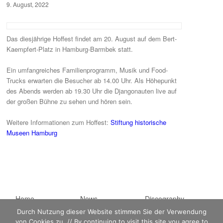
9. August, 2022
Das diesjährige Hoffest findet am 20. August auf dem Bert-
Kaempfert-Platz in Hamburg-Barmbek statt.
Ein umfangreiches Familienprogramm, Musik und Food-
Trucks erwarten die Besucher ab 14.00 Uhr. Als Höhepunkt
des Abends werden ab 19.30 Uhr die Djangonauten live auf
der großen Bühne zu sehen und hören sein.
Weitere Informationen zum Hoffest:
Stiftung historische
Museen Hamburg
Hauptmenü
Home
Zum primären Inhalt
Zum sekundären
News
Discography
Durch Nutzung dieser Website stimmen Sie der Verwendung
Sheet Music
springen
Inhalt springen
Biography
Kontakt
von Cookies zu. // By continuing to visit this site you agree to