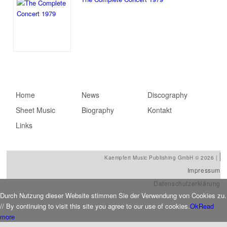
Hauptmenü
Home
Zum primären Inhalt
Zum sekundären
News
Discography
Sheet Music
springen
Inhalt springen
Biography
Kontakt
Links
Kaempfert Music Publishing GmbH © 2026 |
Impressum
Datenschutzerklärung
Durch Nutzung dieser Website stimmen Sie der Verwendung von Cookies zu.
// By continuing to visit this site you agree to our use of cookies.
Ok
Read
more