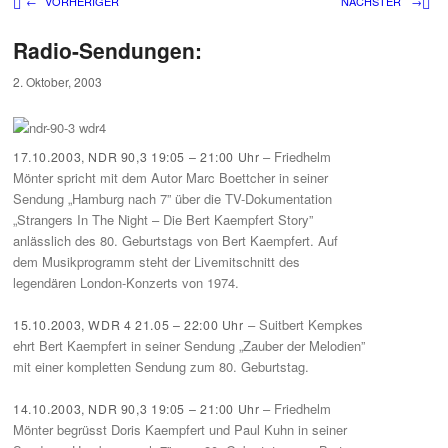
Beitragsnavigation
←
VORHERIGER
NÄCHSTER
→
Radio-Sendungen:
2. Oktober, 2003
– Friedhelm
17.10.2003, NDR 90,3 19:05 – 21:00 Uhr
Mönter spricht mit dem Autor Marc Boettcher in seiner
Sendung „Hamburg nach 7” über die TV-Dokumentation
„Strangers In The Night – Die Bert Kaempfert Story”
anlässlich des 80. Geburtstags von Bert Kaempfert. Auf
dem Musikprogramm steht der Livemitschnitt des
legendären London-Konzerts von 1974.
– Suitbert Kempkes
15.10.2003, WDR 4 21.05 – 22:00 Uhr
ehrt Bert Kaempfert in seiner Sendung „Zauber der Melodien”
mit einer kompletten Sendung zum 80. Geburtstag.
– Friedhelm
14.10.2003, NDR 90,3 19:05 – 21:00 Uhr
Mönter begrüsst Doris Kaempfert und Paul Kuhn in seiner