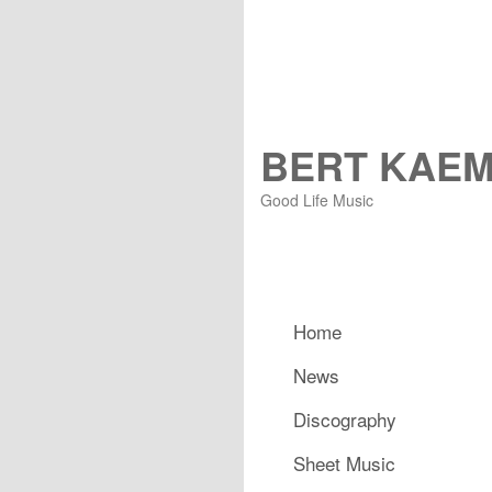
BERT KAE
Good Life Music
Hauptmenü
Home
Zum primären Inhalt spring
Zum sekundären Inhalt spr
News
Discography
Sheet Music