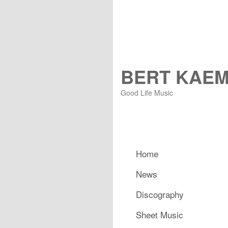
BERT KAE
Good Life Music
Hauptmenü
Home
Zum primären Inhalt spring
Zum sekundären Inhalt spr
News
Discography
Sheet Music