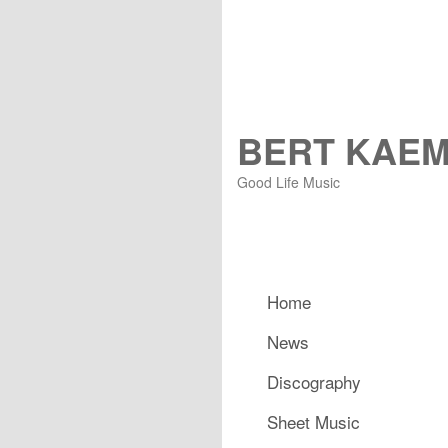
BERT KAE
Good Life Music
Hauptmenü
Home
Zum primären Inhalt spring
Zum sekundären Inhalt spr
News
Discography
Sheet Music