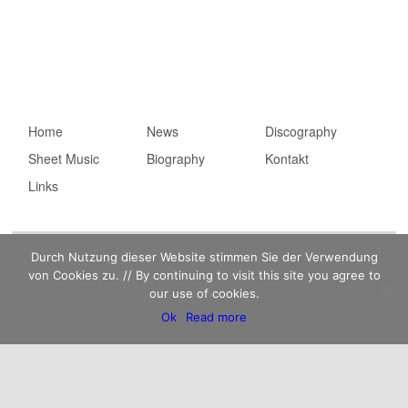
Hauptmenü
Home
Zum primären Inhalt
Zum sekundären
News
Discography
Sheet Music
springen
Inhalt springen
Biography
Kontakt
Links
Impressum
Kaempfert Music Publishing GmbH © 2026 |
Durch Nutzung dieser Website stimmen Sie der Verwendung
Datenschutzerklärung
von Cookies zu. // By continuing to visit this site you agree to
our use of cookies.
Ok
Read more