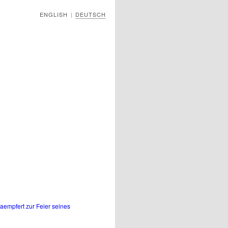
ENGLISH
DEUTSCH
|
Kaempfert zur Feier seines