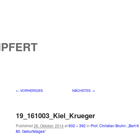
MPFERT
Bilder-Navigation
← VORHERIGES
NÄCHSTES →
19_161003_Kiel_Krueger
Published
26. Oktober, 2014
at
602 × 392
in
Prof. Christian Bruhn: „Bert 
80. Geburtstages“