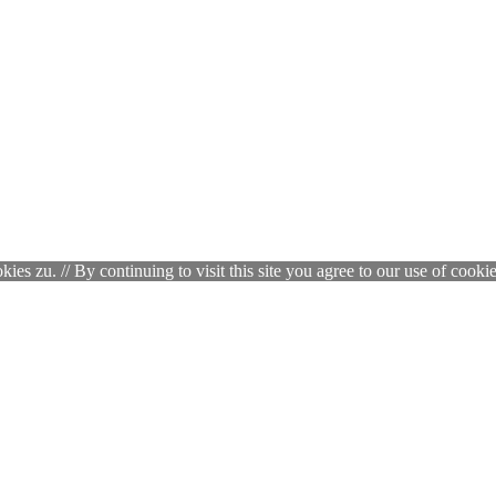
zu. // By continuing to visit this site you agree to our use of cookie