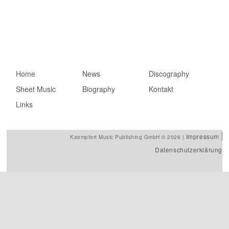
Hauptmenü
Home
Zum primären Inhalt
Zum sekundären
News
Discography
Sheet Music
springen
Inhalt springen
Biography
Kontakt
Links
Impressum
Kaempfert Music Publishing GmbH © 2026 |
Datenschutzerklärung