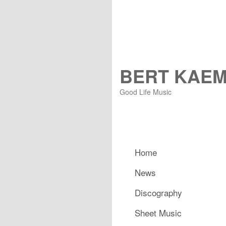
BERT KAE
Good Life Music
Hauptmenü
Home
Zum primären Inhalt spring
Zum sekundären Inhalt spr
News
Discography
Sheet Music