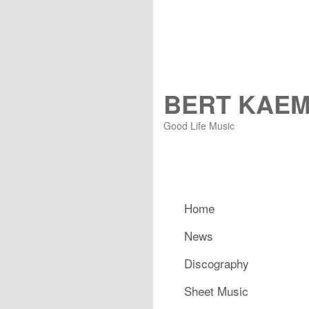
BERT KAE
Good Life Music
Hauptmenü
Home
Zum primären Inhalt spring
Zum sekundären Inhalt spr
News
Discography
Sheet Music