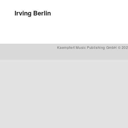
Beitragsnavigation
Irving Berlin
Kaempfert Music Publishing GmbH © 202