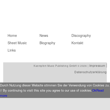
Hauptmenü
Home
Zum primären Inhalt
Zum sekundären
News
Discography
Sheet Music
springen
Inhalt springen
Biography
Kontakt
Links
Impressum
Kaempfert Music Publishing GmbH © 2026 |
Datenschutzerklärung
Durch Nutzung dieser Website stimmen Sie der Verwendung von Cookies zu.
// By continuing to visit this site you agree to our use of cookies.
Ok
Read
more