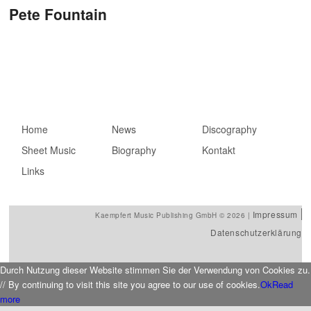
Beitragsnavigation
Pete Fountain
Hauptmenü
Home
Zum primären Inhalt
Zum sekundären
News
Discography
Sheet Music
springen
Inhalt springen
Biography
Kontakt
Links
Impressum
Kaempfert Music Publishing GmbH © 2026 |
Datenschutzerklärung
Durch Nutzung dieser Website stimmen Sie der Verwendung von Cookies zu.
// By continuing to visit this site you agree to our use of cookies.
Ok
Read
more