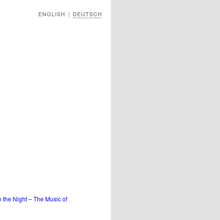
ENGLISH
DEUTSCH
|
 the Night – The Music of