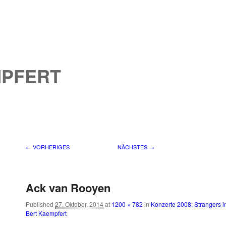
MPFERT
Bilder-Navigation
← VORHERIGES
NÄCHSTES →
Ack van Rooyen
Published
27. Oktober, 2014
at
1200 × 782
in
Konzerte 2008: Strangers in
Bert Kaempfert